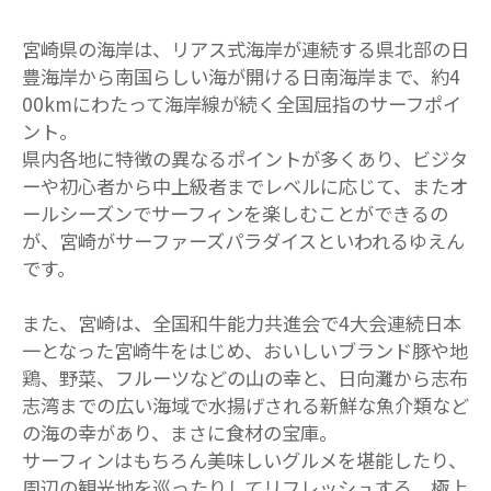
宮崎県の海岸は、リアス式海岸が連続する県北部の日
豊海岸から南国らしい海が開ける日南海岸まで、約4
00kmにわたって海岸線が続く全国屈指のサーフポイ
ント。
県内各地に特徴の異なるポイントが多くあり、ビジタ
ーや初心者から中上級者までレベルに応じて、またオ
ールシーズンでサーフィンを楽しむことができるの
が、宮崎がサーファーズパラダイスといわれるゆえん
です。
また、宮崎は、全国和牛能力共進会で4大会連続日本
一となった宮崎牛をはじめ、おいしいブランド豚や地
鶏、野菜、フルーツなどの山の幸と、日向灘から志布
志湾までの広い海域で水揚げされる新鮮な魚介類など
の海の幸があり、まさに食材の宝庫。
サーフィンはもちろん美味しいグルメを堪能したり、
周辺の観光地を巡ったりしてリフレッシュする、極上