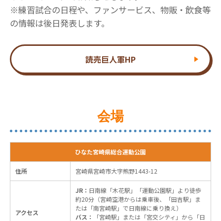
※練習試合の日程や、ファンサービス、物販・飲食等
の情報は後日発表します。
読売巨人軍HP
会場
ひなた宮崎県総合運動公園
住所
宮崎県宮崎市大字熊野1443-12
JR：
日南線「木花駅」「運動公園駅」より徒歩
約20分（宮崎空港からは乗車後、「田吉駅」ま
たは「南宮崎駅」で日南線に乗り換え）
アクセス
バス：
「宮崎駅」または「宮交シティ」から「日