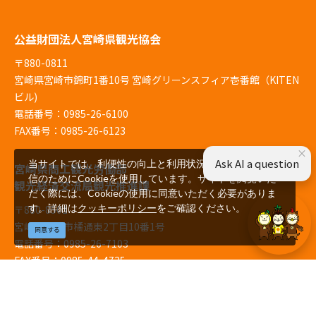
公益財団法人宮崎県観光協会
〒880-0811
宮崎県宮崎市錦町1番10号 宮崎グリーンスフィア壱番館（KITEN
ビル)
電話番号：0985-26-6100
FAX番号：0985-26-6123
×
Ask AI a question
当サイトでは、利便性の向上と利用状況の解析、広告配
宮崎県商工観光労働部
信のためにCookieを使用しています。サイトを閲覧いた
観光経済交流局観光推進課
だく際には、Cookieの使用に同意いただく必要がありま
す。詳細は
クッキーポリシー
をご確認ください。
〒880-8501
宮崎県宮崎市橘通東2丁目10番1号
同意する
電話番号：0985-26-7103
FAX番号：0985-44-4725