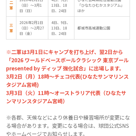
二
（日）～3月1
13日、18
「ひなたひむかスタジアム」
軍
日（日）
日、24日
ほか
2026年2月1日
4日、9日、
三
（日）～2月27
13日、18
都城市高城運動公園
軍
日（金）
日、24日
※二軍は3月1日にキャンプを打ち上げ、翌2日から
「2026 ワールドベースボールクラシック 東京プール
presented by ディップ 強化試合」に出場します。
3月2日（月）18時～チェコ代表(ひなたサンマリンス
タジアム宮崎)
3月3日（火）11時～オーストラリア代表（ひなたサ
ンマリンスタジアム宮崎）
※各郡、天候などにより休養日や練習場所が変更にな
る場合があります。変更になる場合は、球団公式SNS
やホームページでお知らせします。