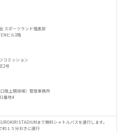
）
会 スポーツランド推進部
TENビル3階
ーツコミッション
区2号
M（山之口陸上競技場）管理事務所
1番地4
ROKIRI STADIUMまで無料シャトルバスを運行します。
5まで約１５分おきに運行