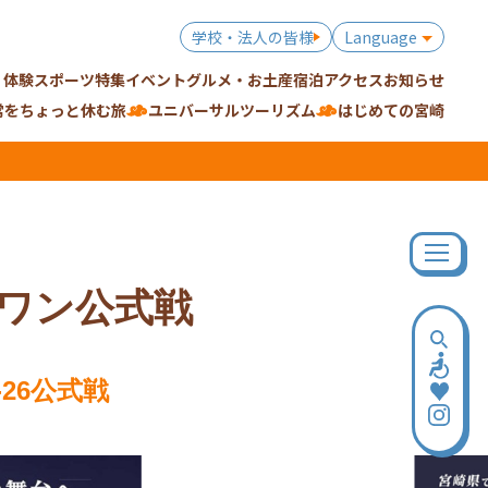
学校・法人の皆様
Language
・体験
スポーツ特集
イベント
グルメ・お土産
宿泊
アクセス
お知らせ
常をちょっと休む旅
ユニバーサルツーリズム
はじめての宮崎
グワン公式戦
26公式戦