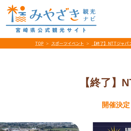
TOP
スポーツイベント
【終了】NTTジャパ
【終了】N
開催決定