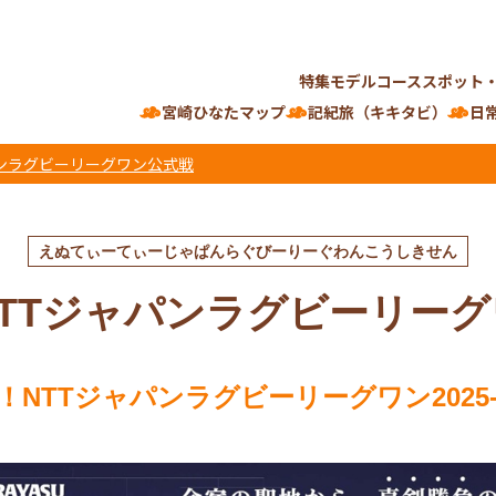
特集
モデルコース
スポット
宮崎ひなたマップ
記紀旅（キキタビ）
日
ンラグビーリーグワン公式戦
えぬてぃーてぃーじゃぱんらぐびーりーぐわんこうしきせん
TTジャパンラグビーリー
！NTTジャパンラグビーリーグワン2025-