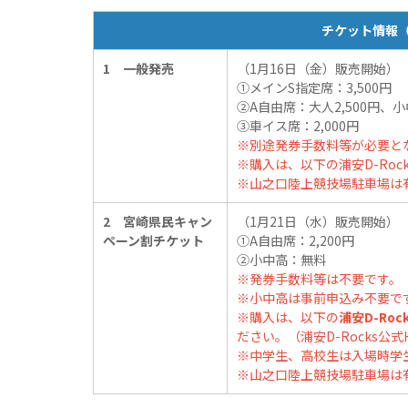
チケット情報
1 一般発売
（1月16日（金）販売開始）
①メインS指定席：3,500円
②A自由席：大人2,500円、小
③車イス席：2,000円
※別途発券手数料等が必要と
※購入は、以下の浦安D-Roc
※山之口陸上競技場駐車場は
2 宮崎県民キャン
（1月21日（水）販売開始）
ペーン割チケット
①A自由席：2,200円
②小中高：無料
※発券手数料等は不要です。
※小中高は事前申込み不要で
※購入は、以下の
浦安D-Ro
ださい。（浦安D-Rocks
※中学生、高校生は入場時学
※山之口陸上競技場駐車場は