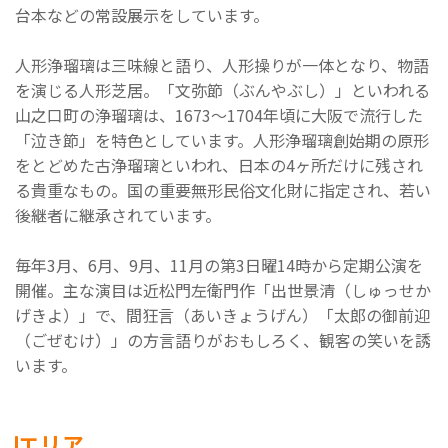
台本などの常設展示をしています。
人形浄瑠璃は三味線と語り、人形操りが一体となり、物語
を演じる人形芝居。「文弥節（ぶんやぶし）」といわれる
山之口町の浄瑠璃は、1673～1704年頃に大阪で流行した
「泣き節」を特色としています。人形浄瑠璃創始期の原形
をとどめた古浄瑠璃といわれ、日本の4ヶ所だけに残され
る貴重なもの。国の重要無形民俗文化財に指定され、若い
後継者に継承されています。
毎年3月、6月、9月、11月の第3日曜14時から定期公演を
開催。主な演目は近松門左衛門作「出世景清（しゅっせか
げきよ）」で、間狂言（あいきょうげん）「太郎の御前迎
（ごぜむけ）」の方言語りがおもしろく、観客の笑いを誘
います。
エリア