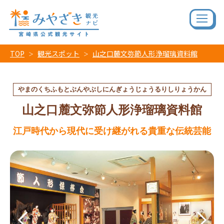
TOP
観光スポット
山之口麓文弥節人形浄瑠璃資料館
やまのくちふもとぶんやぶしにんぎょうじょうるりしりょうかん
山之口麓文弥節人形浄瑠璃資料館
江戸時代から現代に受け継がれる貴重な伝統芸能