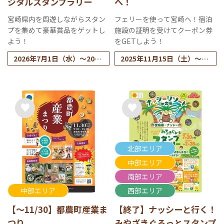
ジタルスタンプラリー
へ！
宮崎県内を周遊しながらスタン
フェリーを使って宮崎へ！宿泊
プを集めて豪華賞品をゲットし
施設の証明を受けてクーポン券
よう！
をGETしよう！
2026年7月1日（水）～2027
2025年11月15日（土）～20
年2月28日（日）
26年3月1日（日）
※2025年12月27日（土）～
2026年1月4日（日）を除く
北部エリア
中部エリア
南部エリア
中部エリア
西部エリア
【～11/30】都農町産業ま
【終了】ナッシーと行く！
つり
みやざきぐるっとスタンプ