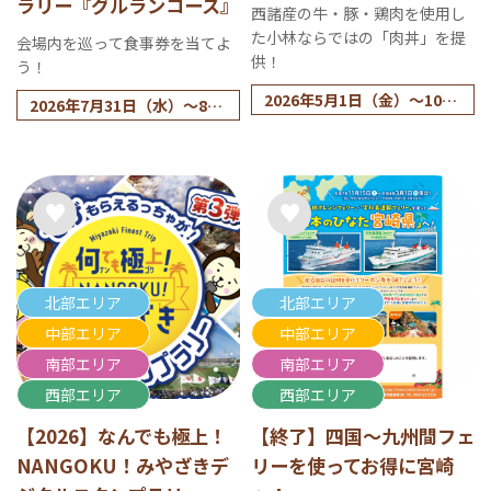
ラリー『グルランコース』
西諸産の牛・豚・鶏肉を使用し
た小林ならではの「肉丼」を提
会場内を巡って食事券を当てよ
供！
う！
2026年5月1日（金）～10月
2026年7月31日（水）～8月
31日（土）
16日（日）
北部エリア
北部エリア
中部エリア
中部エリア
南部エリア
南部エリア
西部エリア
西部エリア
【2026】なんでも極上！
【終了】四国～九州間フェ
NANGOKU！みやざきデ
リーを使ってお得に宮崎