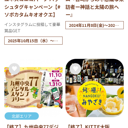
シュタグキャンペーン【#
訪者ー神話と太陽の旅へ
ソボカタムキオオクエ】
ー』
インスタグラムに投稿して豪華
2024年11月8日(金)～2025
賞品GET
年1月31日(金)
※大謎クリア賞の先着景品
2025年10月15日（水）～20
引渡しは2025年2月7日(金)
26年2月15日（日）
の引渡し場所営業時間まで
北部エリア
【終了】九州中央77デジ
【終了】KITTE大阪