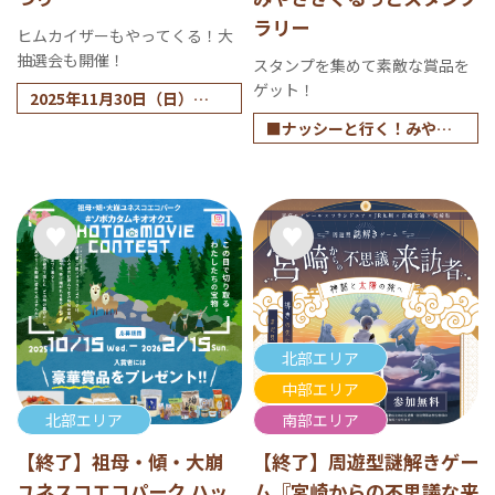
ラリー
ヒムカイザーもやってくる！大
抽選会も開催！
スタンプを集めて素敵な賞品を
ゲット！
2025年11月30日（日）
※雨天決行
■ナッシーと行く！みやざ
きぐるっとスタンプラリ
ー
2024年7月20日（土）～ 2
025年2月28日（金）
■SNS投稿キャンペーン
（投稿した方の中から抽選
で交通各社オリジナルグッ
ズを各5名様にプレゼン
ト！）
北部エリア
2024年7月20日（土）～ 2
中部エリア
024年8月31日（土）
北部エリア
南部エリア
【終了】祖母・傾・大崩
【終了】周遊型謎解きゲー
ユネスコエコパーク ハッ
ム『宮崎からの不思議な来