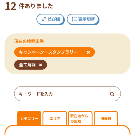
12
件ありました
並び順
表示切替
現在の検索条件
キャンペーン・スタンプラリー
指
全て解除
定
し
た
条
件
で
検
現在地から
カテゴリー
エリア
開催日
の距離
索