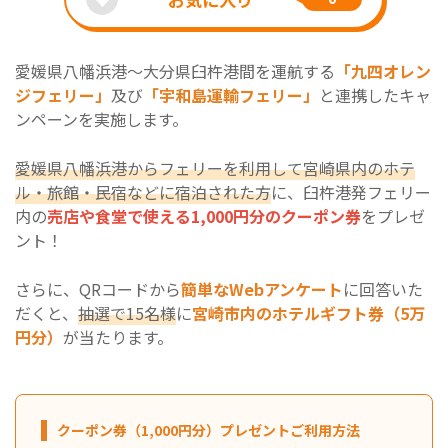
愛媛県八幡浜港～大分県臼杵港間を運航する
「九四オレン
ジフェリー」
及び
「宇和島運輸フェリー」
と連携したキャ
ンペーンを実施します。
愛媛県八幡浜港からフェリーを利用して宮崎県内のホテ
ル・旅館・民宿などに宿泊された方
に、臼杵港発フェリー
内の
売店や食堂で使える1,000円分のクーポン券
をプレゼ
ント！
さらに、QRコードから
簡単なWebアンケート
に回答いた
だくと、
抽選で15名様
に
宮崎市内のホテルギフト券（5万
円分）
が当たります。
クーポン券（1,000円分）プレゼントご利用方法