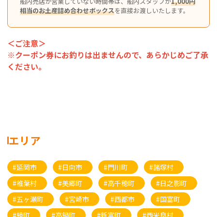
船内売店が営業していない時間帯は、船内スタッフが
1,000円
相当のお土産詰め合わせボックス
を直接お渡しいたします。
＜ご注意＞
※クーポン券にお釣りは出ませんので、あらかじめご了承
ください。
エリア
#延岡市
#日向市
#門川町
#諸塚村
#椎葉村
#美郷町
#高千穂町
#日之影町
#五ヶ瀬町
#宮崎市
#西都市
#国富町
#綾町
#高鍋町
#新富町
#西米良村