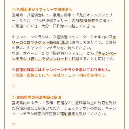
① 八幡浜港からフェリーで臼杵港へ
愛媛県・八幡浜港にて、乗用自動車で「九四オレンジフェリ
ー」または「宇和島運輸フェリー」の
往復乗船券
をご購入・
ご乗船いただき、大分・臼杵港へお越しください。
キャンペーンチラシは、八幡浜港フェリーターミナル内の
フェ
リーのりば
や
チケット販売所周辺
に設置しております。ご乗船
の際は、キャンペーンチラシをお持ちください。
なお、本ページ下部の「関連資料ファイル」から
「キャンペー
ンチラシ（表）」をダウンロード・印刷
することも可能です。
※各宿泊施設にはキャンペーンチラシを置いておりません。
※往路・復路ともに同一会社のフェリー利用が条件です。
▽
② 宮崎県内の宿泊施設に宿泊
宮崎県内のホテル・旅館・民宿など、旅館業法上の許可を受け
た宿泊施設にご宿泊いただき、チェックアウトの際に、キャン
ペーンチラシ表面の所定欄に
宿泊証明
を受けてください。
▽