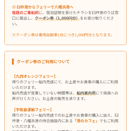
③ 臼杵港からフェリーで八幡浜港へ
復路のご乗船前
に、宿泊証明を受けたチラシを臼杵港のりば窓
口に提出し、
クーポン券（1,000円分）
をお受け取りくださ
い。
※クーポン券は乗用自動車1台につき1,000円分となります。
クーポン券のご利用について
【九四オレンジフェリー】
帰りのフェリー船内売店にて、お土産やお食事の購入にご利用
いただけます。
船内売店が営業していない時間帯は、
船内案内所
にて係員へお
声がけください。お土産の販売を承ります。
【宇和島運輸フェリー】
帰りのフェリー船内売店でのお土産やお食事の購入に加え、臼
杵港・八幡浜港の待合施設内にある
「港のカフェ」
でもご利用
いただけます。