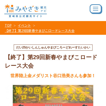
TOP
イベント
【終了】第29回新春やまびこロードレース大会
だい29かいしんしゅんやまびころーどれーすたいかい
【終了】第29回新春やまびこロード
レース大会
世界陸上金メダリスト谷口浩美さんも参加！