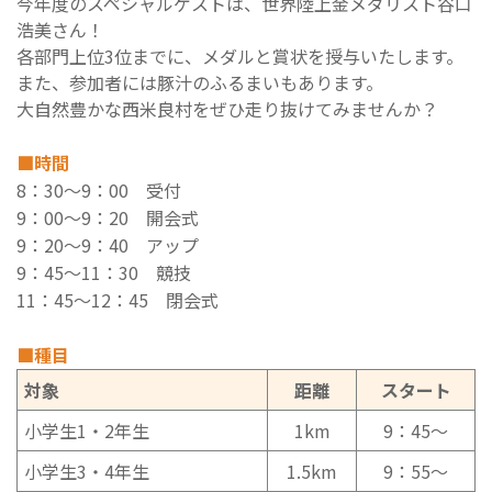
今年度のスペシャルゲストは、世界陸上金メダリスト谷口
浩美さん！
各部門上位3位までに、メダルと賞状を授与いたします。
また、参加者には豚汁のふるまいもあります。
大自然豊かな西米良村をぜひ走り抜けてみませんか？
■時間
8：30～9：00 受付
9：00～9：20 開会式
9：20～9：40 アップ
9：45～11：30 競技
11：45～12：45 閉会式
■種目
対象
距離
スタート
小学生1・2年生
1km
9：45～
小学生3・4年生
1.5km
9：55～