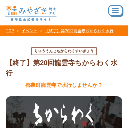
TOP
イベント
【終了】第20回龍雲寺ちからわく水行
りゅううんじちからわくすいぎょう
【終了】第20回龍雲寺ちからわく水
行
都農町龍雲寺で水行しませんか？