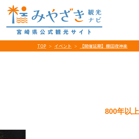
TOP
イベント
【開催延期】棚田夜神楽
800年