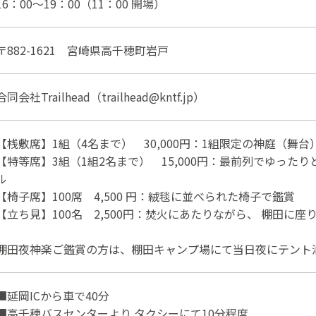
16：00～19：00（11：00 開場）
〒882-1621 宮崎県高千穂町岩戸
合同会社Trailhead（trailhead@kntf.jp）
【桟敷席】1組（4名まで） 30,000円：1組限定の神庭（舞
【特等席】3組（1組2名まで） 15,000円：最前列でゆった
ル
【椅子席】100席 4,500 円：絨毯に並べられた椅子で鑑賞
【立ち見】100名 2,500円：焚火にあたりながら、 棚田に
棚田夜神楽ご鑑賞の方は、棚田キャンプ場にて当日夜にテント泊
■延岡ICから車で40分
■高千穂バスセンターより タクシーにて10分程度