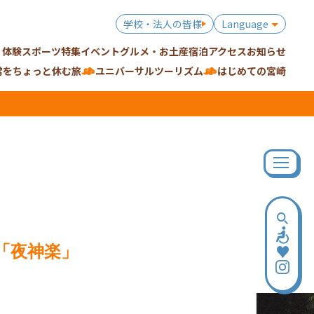
学校・法人の皆様
Language
・体験
スポーツ特集
イベント
グルメ・お土産
宿泊
アクセス
お知らせ
常をちょっと休む旅
ユニバーサルツーリズム
はじめての宮崎
「夜神楽」