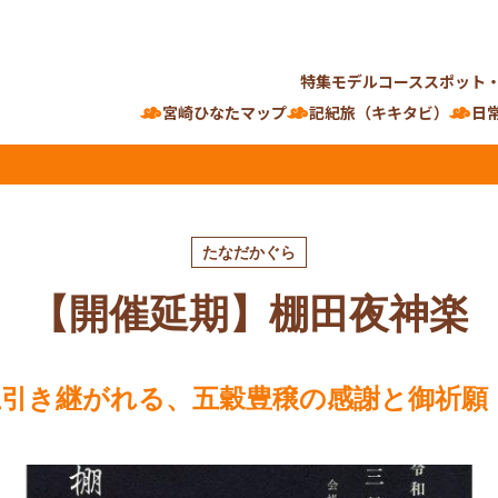
特集
モデルコース
スポット
宮崎ひなたマップ
記紀旅（キキタビ）
日
たなだかぐら
【開催延期】棚田夜神楽
以上引き継がれる、五穀豊穣の感謝と御祈願