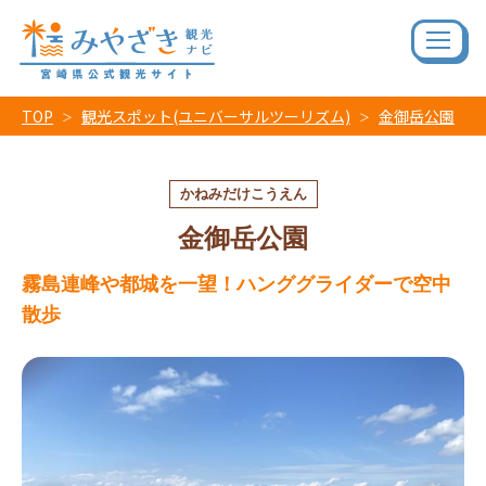
TOP
観光スポット(ユニバーサルツーリズム)
金御岳公園
かねみだけこうえん
金御岳公園
霧島連峰や都城を一望！ハンググライダーで空中
散歩