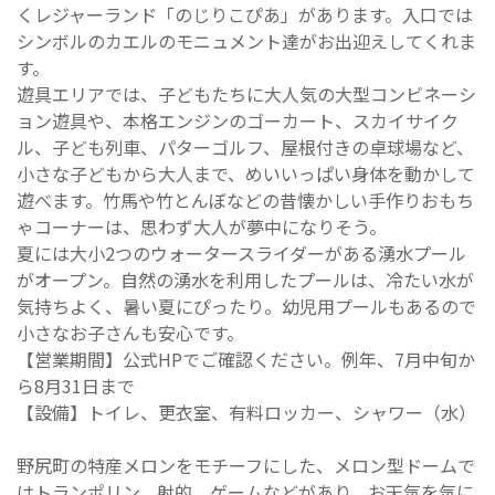
くレジャーランド「のじりこぴあ」があります。入口では
シンボルのカエルのモニュメント達がお出迎えしてくれま
す。
遊具エリアでは、子どもたちに大人気の大型コンビネーシ
ョン遊具や、本格エンジンのゴーカート、スカイサイク
ル、子ども列車、パターゴルフ、屋根付きの卓球場など、
小さな子どもから大人まで、めいいっぱい身体を動かして
遊べます。竹馬や竹とんぼなどの昔懐かしい手作りおもち
ゃコーナーは、思わず大人が夢中になりそう。
夏には大小2つのウォータースライダーがある湧水プール
がオープン。自然の湧水を利用したプールは、冷たい水が
気持ちよく、暑い夏にぴったり。幼児用プールもあるので
小さなお子さんも安心です。
【営業期間】公式HPでご確認ください。例年、7月中旬か
ら8月31日まで
【設備】トイレ、更衣室、有料ロッカー、シャワー（水）
野尻町の特産メロンをモチーフにした、メロン型ドームで
はトランポリン、射的、ゲームなどがあり、お天気を気に