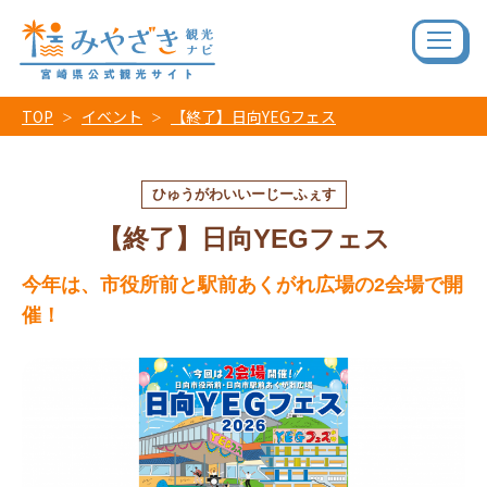
TOP
イベント
【終了】日向YEGフェス
ひゅうがわいいーじーふぇす
【終了】日向YEGフェス
今年は、市役所前と駅前あくがれ広場の2会場で開
催！