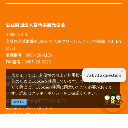
公益財団法人宮崎県観光協会
〒880-0811
宮崎県宮崎市錦町1番10号 宮崎グリーンスフィア壱番館（KITEN
ビル)
電話番号：0985-26-6100
FAX番号：0985-26-6123
×
Ask AI a question
当サイトでは、利便性の向上と利用状況の解析、広告配
宮崎県商工観光労働部
信のためにCookieを使用しています。サイトを閲覧いた
観光経済交流局観光推進課
だく際には、Cookieの使用に同意いただく必要がありま
す。詳細は
クッキーポリシー
をご確認ください。
〒880-8501
宮崎県宮崎市橘通東2丁目10番1号
同意する
電話番号：0985-26-7103
FAX番号：0985-44-4725