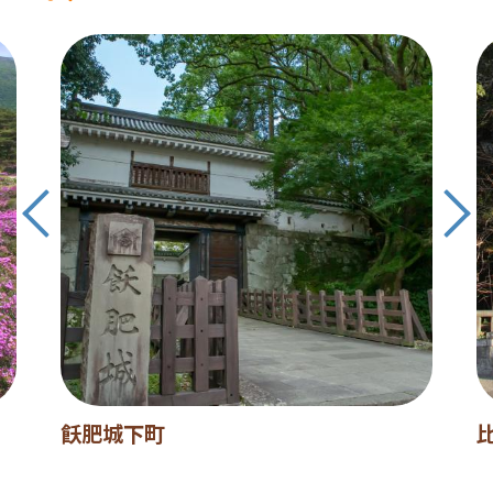
飫肥城下町