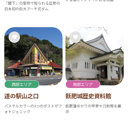
「閣下」の愛称で知られる圧巻の
日本初の巨大アーチ式ダム
西部エリア
南部エリア
道の駅山之口
飫肥城歴史資料館
パステルカラーの3つのポストがフ
飫肥藩ゆかりの甲冑や刀剣等を展
ォトジェニック
示