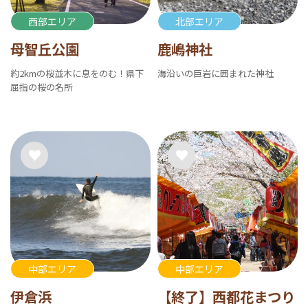
西部エリア
北部エリア
母智丘公園
鹿嶋神社
約2kmの桜並木に息をのむ！県下
海沿いの巨岩に囲まれた神社
屈指の桜の名所
中部エリア
中部エリア
伊倉浜
【終了】西都花まつり