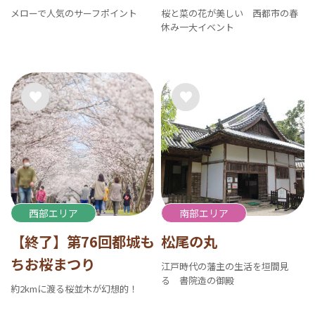
メローで人気のサーフポイント
桜と菜の花が美しい 西都市の春
休み一大イベント
西部エリア
南部エリア
【終了】第76回都城も
松尾の丸
ちお桜まつり
江戸時代の藩主の生活を垣間見
る 書院造の御殿
約2kmに渡る桜並木が幻想的！