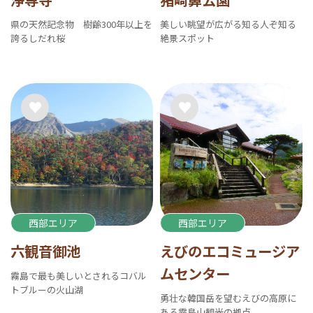
県の天然記念物 樹齢300年以上を
美しい眺望が広がる知る人ぞ知る
誇るしだれ桜
絶景スポット
西部エリア
西部エリア
六観音御池
えびのエコミュージア
ムセンター
霧島で最も美しいとされるコバル
トブルーの火山湖
勇壮な韓国岳を望むえびの高原に
ある霧島山観光の拠点