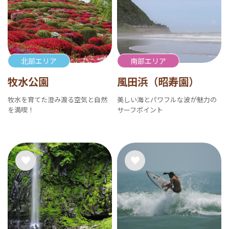
北部エリア
南部エリア
牧水公園
風田浜（昭寿園）
牧水を育てた澄み渡る空気と自然
美しい海とパワフルな波が魅力の
を満喫！
サーフポイント