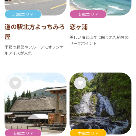
北部エリア
南部エリア
道の駅北方よっちみろ
恋ヶ浦
屋
美しい海と山々に囲まれた絶景の
サーフポイント
季節の野菜やフルーツにオリジナ
ルアイスが人気
南部エリア
中部エリア