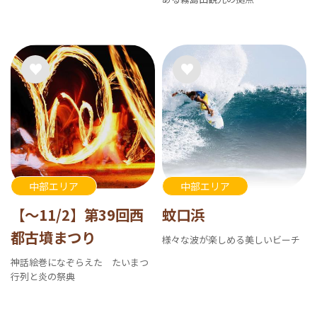
中部エリア
中部エリア
【～11/2】第39回西
蚊口浜
都古墳まつり
様々な波が楽しめる美しいビーチ
神話絵巻になぞらえた たいまつ
行列と炎の祭典