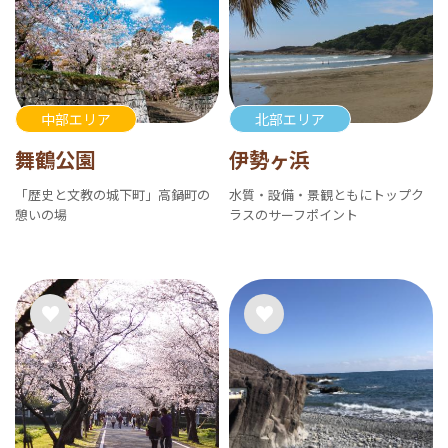
中部エリア
北部エリア
舞鶴公園
伊勢ヶ浜
「歴史と文教の城下町」高鍋町の
水質・設備・景観ともにトップク
憩いの場
ラスのサーフポイント