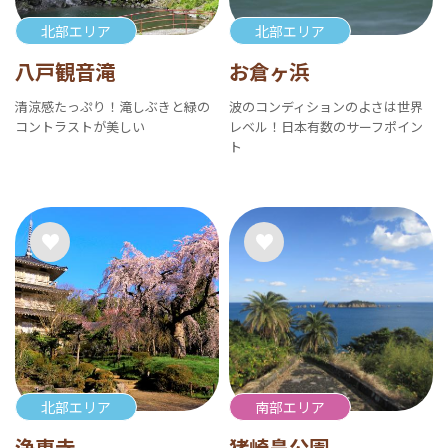
北部エリア
北部エリア
八戸観音滝
お倉ヶ浜
清涼感たっぷり！滝しぶきと緑の
波のコンディションのよさは世界
コントラストが美しい
レベル！日本有数のサーフポイン
ト
北部エリア
南部エリア
浄専寺
猪崎鼻公園