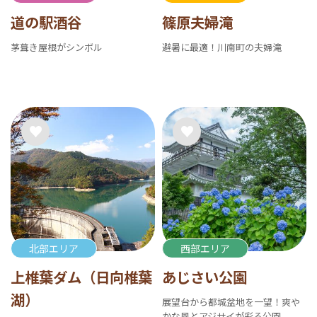
道の駅酒谷
篠原夫婦滝
茅葺き屋根がシンボル
避暑に最適！川南町の夫婦滝
北部エリア
西部エリア
上椎葉ダム（日向椎葉
あじさい公園
湖）
展望台から都城盆地を一望！爽や
かな風とアジサイが彩る公園