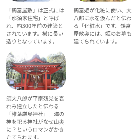
「鶴富屋敷」は正式には
鶴富姫が化粧に使い、大
「那須家住宅」と呼ば
八郎に水を汲んだと伝わ
れ、約300年前の建築と
る「化粧水」です。鶴富
されています。横に長い
屋敷奥には、姫のお墓も
造りとなっています。
建てられています。
須大八郎が平家残党を哀
れみ建立したと伝わる
「椎葉厳島神社」。海の
神を祀る神社がなぜ山奥
に？というロマンがかき
たてられます。