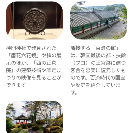
神門神社で発見された
隣接する「百済の館」
「唐花六花鏡」や鉾の展
は、韓国最後の都・扶餘
示のほか、「西の正倉
（プヨ）の王宮跡に建つ
院」の建築技術や師走ま
客舎を忠実に復元したも
つりの映像を見ることが
のです。百済時代の国宝
できます。
や歴史を紹介していま
す。