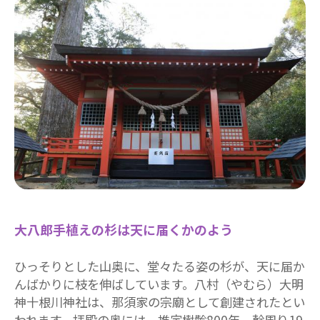
大八郎手植えの杉は天に届くかのよう
ひっそりとした山奥に、堂々たる姿の杉が、天に届か
んばかりに枝を伸ばしています。八村（やむら）大明
神十根川神社は、那須家の宗廟として創建されたとい
われます。拝殿の奥には、推定樹齢800年、幹周り19