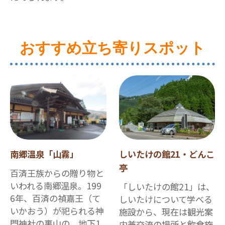
おすすめ立ち寄りスポット
南郷温泉「山霧」
しいたけの館21・どんこ
亭
百済王族からの贈り物と
いわれる南郷温泉。199
「しいたけの館21」は、
6年、百済の禎嘉王（て
しいたけについて学べる
いかおう）が祀られる神
施設から、現在は観光案
門神社の裏山の、地下1,
内兼交流の場所と飲食施