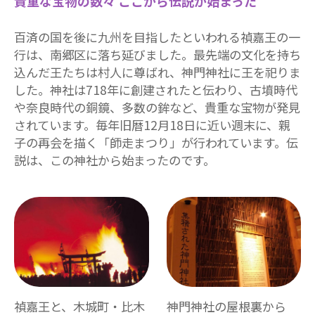
貴重な宝物の数々 ここから伝説が始まった
百済の国を後に九州を目指したといわれる禎嘉王の一
行は、南郷区に落ち延びました。最先端の文化を持ち
込んだ王たちは村人に尊ばれ、神門神社に王を祀りま
した。神社は718年に創建されたと伝わり、古墳時代
や奈良時代の銅鏡、多数の鉾など、貴重な宝物が発見
されています。毎年旧暦12月18日に近い週末に、親
子の再会を描く「師走まつり」が行われています。伝
説は、この神社から始まったのです。
禎嘉王と、木城町・比木
神門神社の屋根裏から