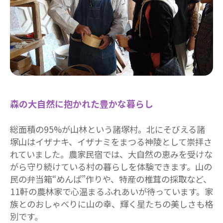
森の大自然に抱かれた豊かな暮らし
総面積の95%が山林という諸塚村。北にそびえる諸
塚山はイザナキ、イザナミをまつる神陵として崇拝さ
れていました。農家民宿では、大自然の恵みを受けな
がら守り続けている村の暮らしを体験できます。山の
民の弁当箱“めんぱ”作りや、特産の椎茸の採取など、
11軒の農林家で心温まるふれあいが待っています。家
族とのおしゃべりに山の幸、輝く星たちの美しさも格
別です。