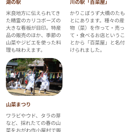
湖の駅
川の駅「百菜屋」
米良地方に伝えられてき
かりこぼうず大橋のたも
た精霊のカリコボーズの
とにあります。種々の産
大きな看板が目印。特産
物（菜）を作って・売っ
品の販売のほか、季節の
て・食べるお店というこ
山菜やジビエを使った料
とから「百菜屋」と名付
理も味わえます。
けられました。
山菜まつり
ワラビやウド、タラの芽
など、採れたての春の山
菜をおがわ作小屋村で販