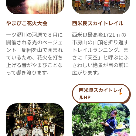
やまびこ花火大会
西米良スカイトレイル
一ツ瀬川の河原で８月に
西米良最高峰1721m の
開催される光のページェ
市房山の山頂を折り返す
ント。周囲を山で囲まれ
トレイルランニング。ま
ているため、花火を打ち
さに「天空」と呼ぶにふ
上げる音がやまびことな
さわしい絶景が目の前に
って響き渡ります。
広がります。
西米良スカイトレイ
ルHP