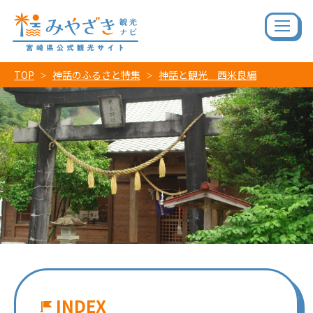
TOP
神話のふるさと特集
神話と観光 西米良編
INDEX