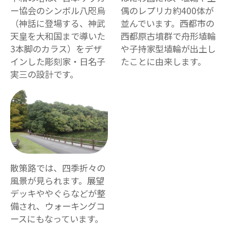
ー協会のシンボル八咫烏
偶のレプリカ約400体が
（神話に登場する、神武
並んでいます。西都市の
天皇を大和国まで導いた
西都原古墳群で舟形埴輪
3本脚のカラス）をデザ
や子持家型埴輪が出土し
インした彫刻家・日名子
たことに由来します。
実三の設計です。
散策路では、四季折々の
風景が見られます。展望
デッキややぐらなどが整
備され、ウォーキングコ
ースにもなっています。