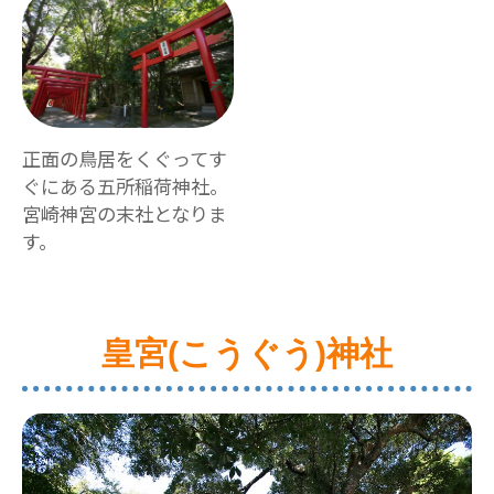
正面の鳥居をくぐってす
ぐにある五所稲荷神社。
宮崎神宮の末社となりま
す。
皇宮(こうぐう)神社