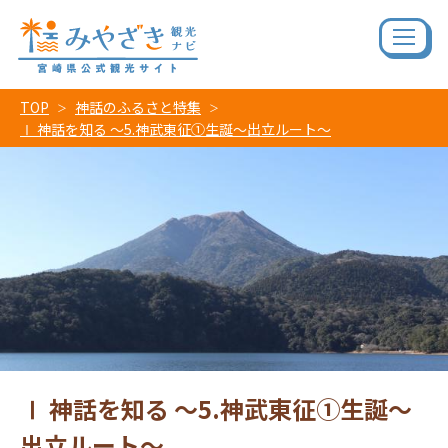
TOP
神話のふるさと特集
Ⅰ 神話を知る ～5.神武東征①生誕～出立ルート～
Ⅰ 神話を知る ～5.神武東征①生誕～
出立ルート～