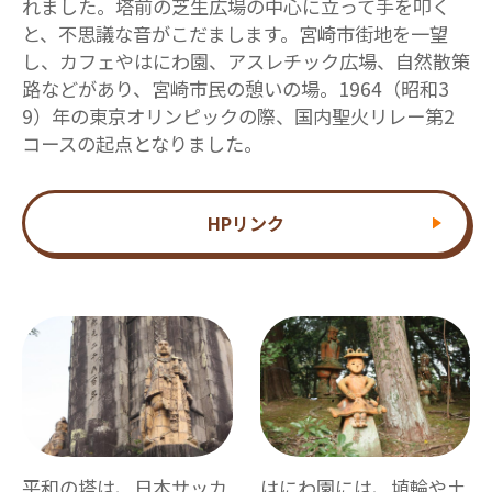
れました。塔前の芝生広場の中心に立って手を叩く
と、不思議な音がこだまします。宮崎市街地を一望
し、カフェやはにわ園、アスレチック広場、自然散策
路などがあり、宮崎市民の憩いの場。1964（昭和3
9）年の東京オリンピックの際、国内聖火リレー第2
コースの起点となりました。
HPリンク
平和の塔は、日本サッカ
はにわ園には、埴輪や土