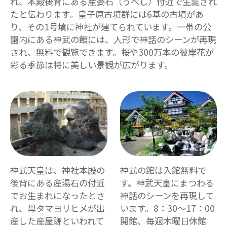
れ、本殿後背にある産婆石（うべし）付近で生誕され
たと伝わります。皇子原古墳群には6基の古墳があ
り、その1号墳に神社が建てられています。一帯の公
園内にある神武の館には、人形で神話のシーンが再現
され、無料で観覧できます。桜や300万本の彼岸花が
彩る季節は特に美しい景観が広がります。
神武天皇は、神社本殿の
神武の館は入館無料で
後背にある産湯石の付近
す。神武天皇にまつわる
でお生まれになったとさ
神話のシーンを再現して
れ、母タマヨリヒメが出
います。8：30～17：00
産した産屋跡といわれて
開館、毎週木曜日休館