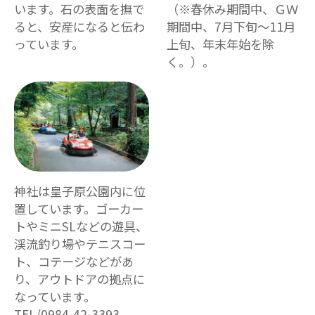
います。石の表面を撫で
（※春休み期間中、ＧＷ
ると、安産になると伝わ
期間中、7月下旬～11月
っています。
上旬、年末年始を除
く。）。
神社は皇子原公園内に位
置しています。ゴーカー
トやミニSLなどの遊具、
渓流釣り場やテニスコー
ト、コテージなどがあ
り、アウトドアの拠点に
なっています。
TEL/0984-42-3393