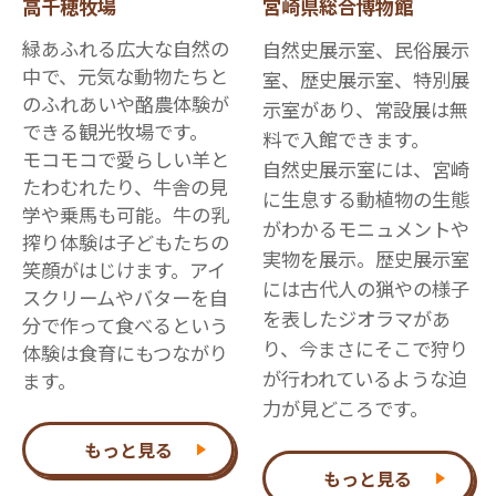
高千穂牧場
宮崎県総合博物館
緑あふれる広大な自然の
自然史展示室、民俗展示
中で、元気な動物たちと
室、歴史展示室、特別展
のふれあいや酪農体験が
示室があり、常設展は無
できる観光牧場です。
料で入館できます。
モコモコで愛らしい羊と
自然史展示室には、宮崎
たわむれたり、牛舎の見
に生息する動植物の生態
学や乗馬も可能。牛の乳
がわかるモニュメントや
搾り体験は子どもたちの
実物を展示。歴史展示室
笑顔がはじけます。アイ
には古代人の猟やの様子
スクリームやバターを自
を表したジオラマがあ
分で作って食べるという
り、今まさにそこで狩り
体験は食育にもつながり
が行われているような迫
ます。
力が見どころです。
もっと見る
もっと見る