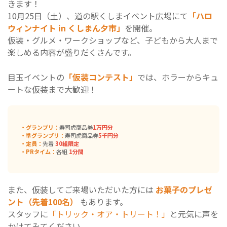
きます！
10月25日（土）、道の駅くしまイベント広場にて
「ハロ
ウィンナイト in くしまん夕市」
を開催。
仮装・グルメ・ワークショップなど、子どもから大人まで
楽しめる内容が盛りだくさんです。
目玉イベントの
「仮装コンテスト」
では、ホラーからキュ
ートな仮装まで大歓迎！
・グランプリ：
寿司虎商品券
1万円分
・準グランプリ：
寿司虎商品券
5千円分
・定員：
先着
30組限定
・PRタイム：
各組
1分間
また、仮装してご来場いただいた方には
お菓子のプレゼ
ント（先着100名）
もあります。
スタッフに
「トリック・オア・トリート！」
と元気に声を
かけてみてください。