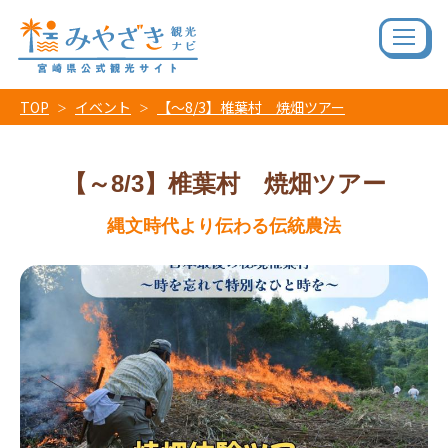
TOP
イベント
【～8/3】椎葉村 焼畑ツアー
【～8/3】椎葉村 焼畑ツアー
縄文時代より伝わる伝統農法