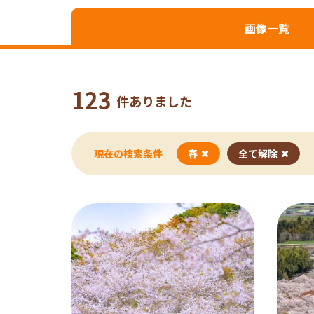
画像一覧
123
件ありました
現在の検索条件
春
全て解除