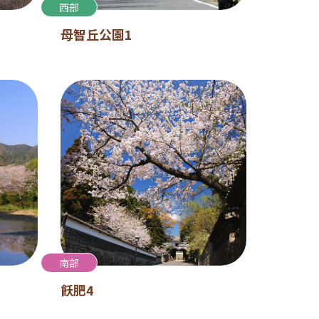
西部
母智丘公園1
南部
飫肥4