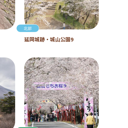
北部
延岡城跡・城山公園9