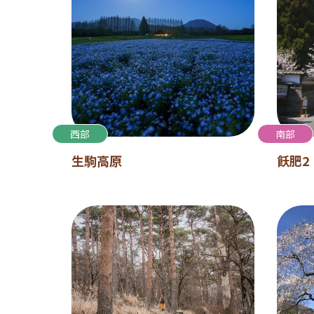
西部
南部
生駒高原
飫肥2