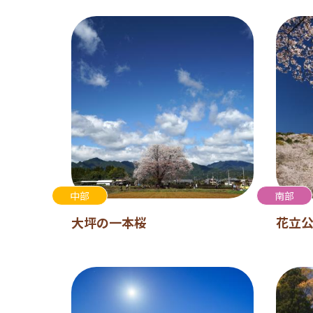
中部
南部
大坪の一本桜
花立公