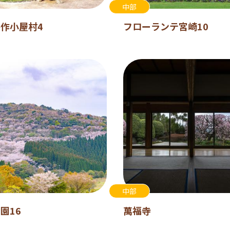
中部
作小屋村4
フローランテ宮崎10
中部
園16
萬福寺