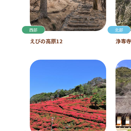
西部
北部
えびの高原12
浄専寺