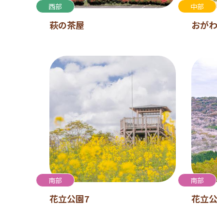
西部
中部
萩の茶屋
おがわ
南部
南部
花立公園7
花立公