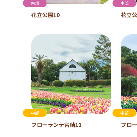
南部
南部
花立公園10
花立公
中部
中部
フローランテ宮崎11
フロー