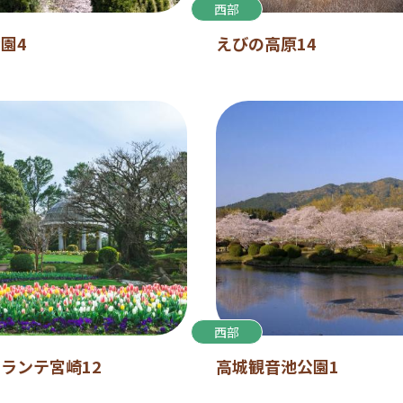
西部
園4
えびの高原14
西部
ランテ宮崎12
高城観音池公園1