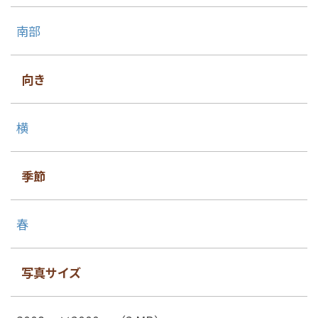
南部
向き
横
季節
春
写真サイズ