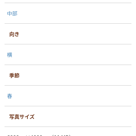
中部
向き
横
季節
春
写真サイズ