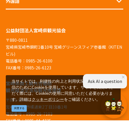
外国語
公益財団法人宮崎県観光協会
〒880-0811
宮崎県宮崎市錦町1番10号 宮崎グリーンスフィア壱番館（KITEN
ビル)
電話番号：0985-26-6100
FAX番号：0985-26-6123
×
Ask AI a question
当サイトでは、利便性の向上と利用状況の解析、広告配
宮崎県商工観光労働部
信のためにCookieを使用しています。サイトを閲覧いた
観光経済交流局観光推進課
だく際には、Cookieの使用に同意いただく必要がありま
す。詳細は
クッキーポリシー
をご確認ください。
〒880-8501
宮崎県宮崎市橘通東2丁目10番1号
同意する
電話番号：0985-26-7103
FAX番号：0985-44-4725