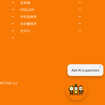
日本語
ENGLISH
中文简体字
中文繁体字
한국어
×
Ask AI a question
ITENビル)