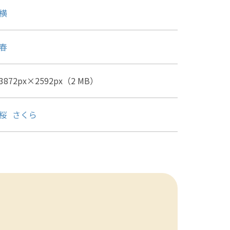
横
春
3872px×2592px（2 MB）
桜
さくら