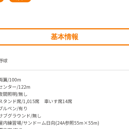
基本情報
野球
両翼/100m
センター/122m
夜間照明/無し
スタンド席/1,015席 車いす席14席
ブルペン/有り
サブグラウンド/無し
屋内練習場/サンドーム日向(24A参照55m×55m)