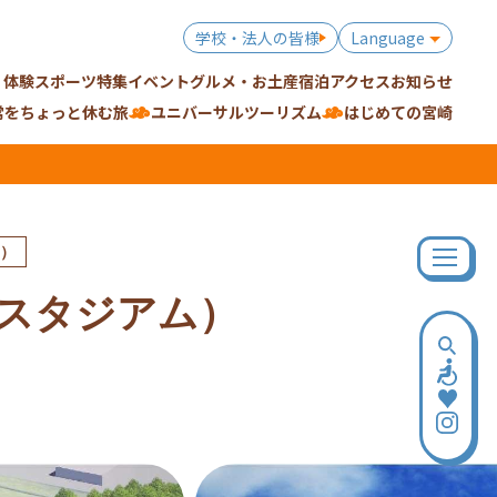
学校・法人の皆様
Language
・体験
スポーツ特集
イベント
グルメ・お土産
宿泊
アクセス
お知らせ
常をちょっと休む旅
ユニバーサルツーリズム
はじめての宮崎
）
スタジアム）