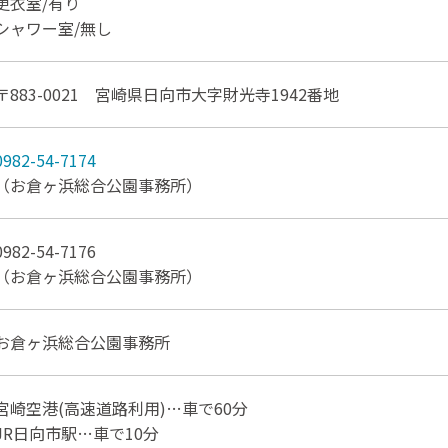
更衣室/有り
シャワー室/無し
〒883-0021 宮崎県日向市大字財光寺1942番地
0982-54-7174
（お倉ヶ浜総合公園事務所）
0982-54-7176
（お倉ヶ浜総合公園事務所）
お倉ヶ浜総合公園事務所
宮崎空港(高速道路利用)…車で60分
JR日向市駅…車で10分