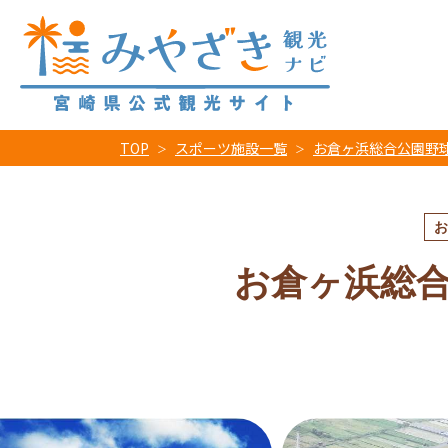
TOP
スポーツ施設一覧
お倉ヶ浜総合公園野
お
お倉ヶ浜総