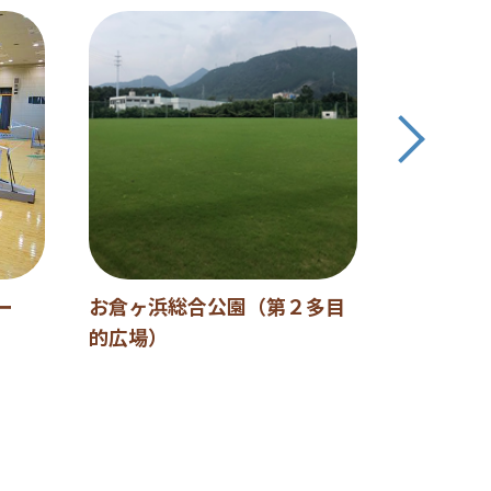
ー
お倉ヶ浜総合公園（第２多目
川南町運
的広場）