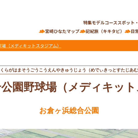
特集
モデルコース
スポット
宮崎ひなたマップ
記紀旅（キキタビ）
日
球場（メディキットスタジアム）
くらがはまそうごうこうえんやきゅうじょう（めでぃきっとすたじあむ
合公園野球場（メディキット
お倉ヶ浜総合公園