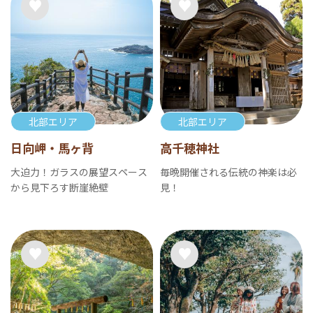
北部エリア
北部エリア
日向岬・馬ヶ背
高千穂神社
大迫力！ガラスの展望スペース
毎晩開催される伝統の神楽は必
から見下ろす断崖絶壁
見！