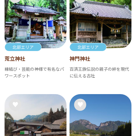
北部エリア
北部エリア
荒立神社
神門神社
縁結び・芸能の神様で有名なパ
百済王族伝説の親子の絆を現代
ワースポット
に伝える古社