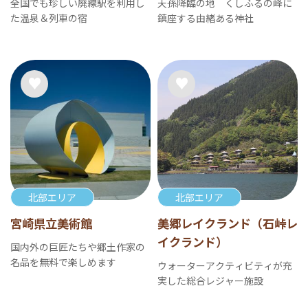
全国でも珍しい廃線駅を利用し
天孫降臨の地 くしふるの峰に
た温泉＆列車の宿
鎮座する由緒ある神社
北部エリア
北部エリア
宮崎県立美術館
美郷レイクランド（石峠レ
イクランド）
国内外の巨匠たちや郷土作家の
名品を無料で楽しめます
ウォーターアクティビティが充
実した総合レジャー施設