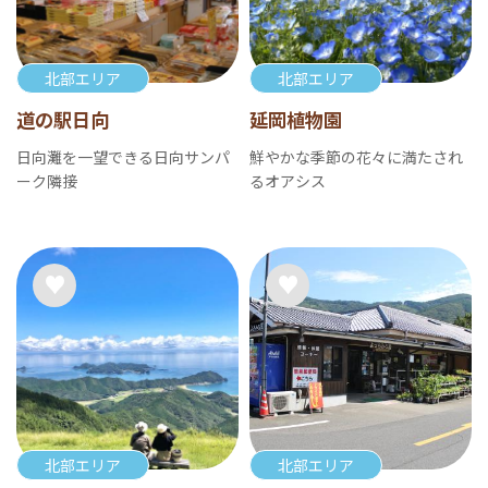
北部エリア
北部エリア
道の駅日向
延岡植物園
日向灘を一望できる日向サンパ
鮮やかな季節の花々に満たされ
ーク隣接
るオアシス
北部エリア
北部エリア