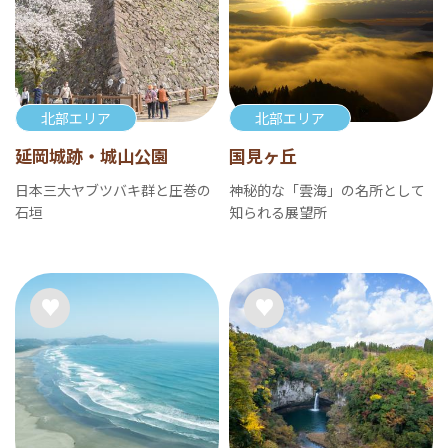
北部エリア
北部エリア
延岡城跡・城山公園
国見ヶ丘
日本三大ヤブツバキ群と圧巻の
神秘的な「雲海」の名所として
石垣
知られる展望所