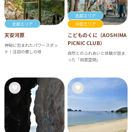
北部エリア
北部エリア
中部エリア
天安河原
こどものくに（AOSHIMA
PICNIC CLUB）
神秘に包まれたパワースポッ
ト！注目の癒しの地
自然とのふれあいと体験が詰ま
った「自遊空間」