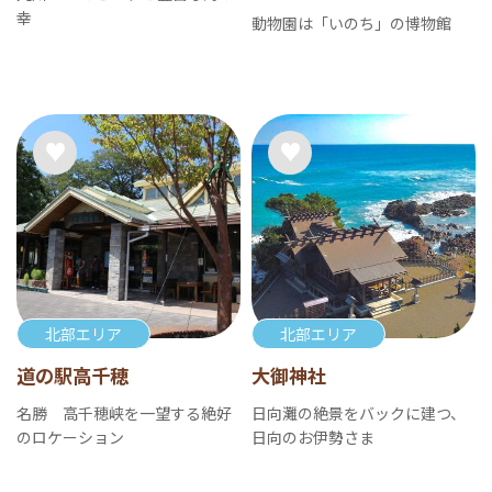
幸
動物園は「いのち」の博物館
北部エリア
北部エリア
道の駅高千穂
大御神社
名勝 高千穂峡を一望する絶好
日向灘の絶景をバックに建つ、
のロケーション
日向のお伊勢さま