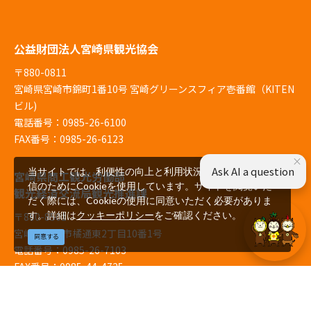
公益財団法人宮崎県観光協会
〒880-0811
宮崎県宮崎市錦町1番10号 宮崎グリーンスフィア壱番館（KITEN
ビル)
電話番号：0985-26-6100
FAX番号：0985-26-6123
×
Ask AI a question
当サイトでは、利便性の向上と利用状況の解析、広告配
宮崎県商工観光労働部
信のためにCookieを使用しています。サイトを閲覧いた
観光経済交流局観光推進課
だく際には、Cookieの使用に同意いただく必要がありま
す。詳細は
クッキーポリシー
をご確認ください。
〒880-8501
宮崎県宮崎市橘通東2丁目10番1号
同意する
電話番号：0985-26-7103
FAX番号：0985-44-4725