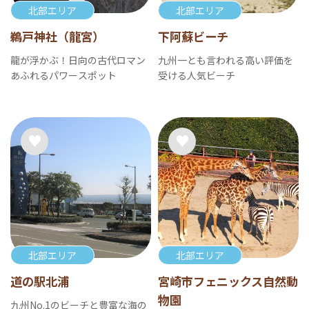
北部エリア
北部エリア
鵜戸神社（龍宮）
下阿蘇ビーチ
龍が浮かぶ！日向の古代ロマン
九州一とも言われる高い評価を
あふれるパワースポット
受ける人気ビーチ
北部エリア
北部エリア
道の駅北浦
宮崎市フェニックス自然動
物園
九州No.1のビーチと豊富な海の