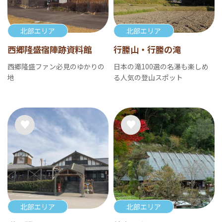
北部エリア
北部エリア
西郷隆盛宿陣跡資料館
行縢山・行縢の滝
西郷隆盛ファン必見のゆかりの
日本の滝100選の名瀑も楽しめ
地
る人気の登山スポット
北部エリア
北部エリア