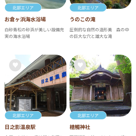
北部エリア
北部エリア
お倉ヶ浜海水浴場
うのこの滝
白砂青松の砂浜が美しい設備充
圧倒的な自然の造形美 森の中
実の海水浴場
の巨大な穴と雄大な滝
北部エリア
北部エリア
日之影温泉駅
槵觸神社