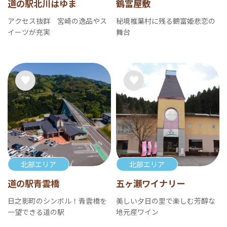
道の駅北川はゆま
鶴富屋敷
アクセス抜群 宮崎の逸品やス
秘境椎葉村に残る鶴富姫悲恋の
イーツが充実
舞台
北部エリア
北部エリア
道の駅青雲橋
五ヶ瀬ワイナリー
日之影町のシンボル！青雲橋を
美しい夕日の里で楽しむ芳醇な
一望できる道の駅
地元産ワイン