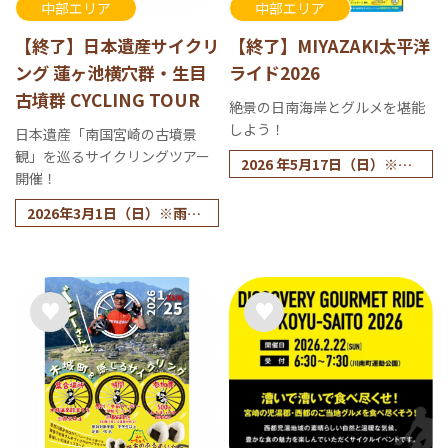
中部エリア
中部エリア
【終了】日本遺産サイクリ
【終了】MIYAZAKI太平洋
ング 蓮ヶ池横穴群・生目
ライド2026
古墳群 CYCLING TOUR
絶景の日南海岸とグルメを堪能
しよう！
日本遺産「南国宮崎の古墳景
観」を巡るサイクリングツアー
2026 年5月17日（日）※エ
開催！
ントリー終了
2026年3月1日（日）※雨天
決行：荒天中止
【申込期間】2025年12月11
日(木) ～2026年1月31日(土)