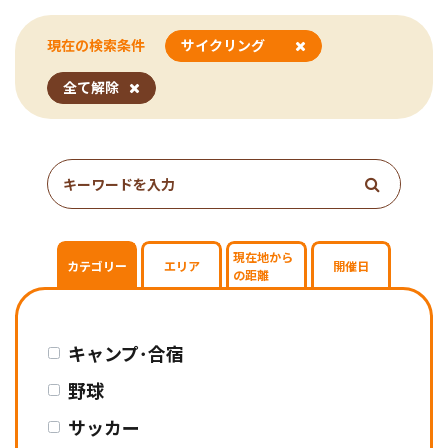
現在の検索条件
サイクリング
指
全て解除
定
し
た
条
件
で
検
現在地から
カテゴリー
エリア
開催日
の距離
索
キャンプ･合宿
野球
サッカー