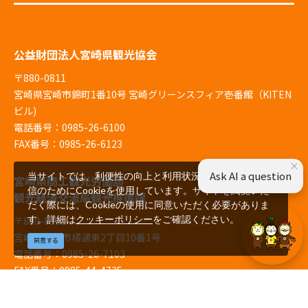
公益財団法人宮崎県観光協会
〒880-0811
宮崎県宮崎市錦町1番10号 宮崎グリーンスフィア壱番館（KITEN
ビル)
電話番号：0985-26-6100
FAX番号：0985-26-6123
×
Ask AI a question
当サイトでは、利便性の向上と利用状況の解析、広告配
宮崎県商工観光労働部
信のためにCookieを使用しています。サイトを閲覧いた
観光経済交流局観光推進課
だく際には、Cookieの使用に同意いただく必要がありま
す。詳細は
クッキーポリシー
をご確認ください。
〒880-8501
宮崎県宮崎市橘通東2丁目10番1号
同意する
電話番号：0985-26-7103
FAX番号：0985-44-4725