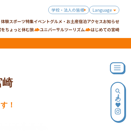
学校・法人の皆様
Language
・体験
スポーツ特集
イベント
グルメ・お土産
宿泊
アクセス
お知らせ
常をちょっと休む旅
ユニバーサルツーリズム
はじめての宮崎
宮崎
れます！