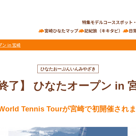
特集
モデルコース
スポット
宮崎ひなたマップ
記紀旅（キキタビ）
日
ン in 宮崎
ひなたおーぷんいんみやざき
終了】 ひなたオープン in 
 World Tennis Tourが宮崎で初開催さ