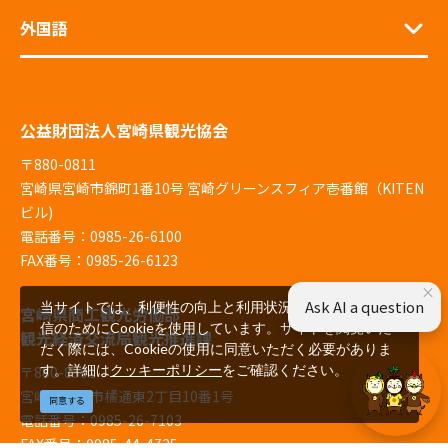
外国語
公益財団法人宮崎県観光協会
〒880-0811
宮崎県宮崎市錦町1番10号 宮崎グリーンスフィア壱番館（KITEN
ビル)
電話番号：0985-26-6100
FAX番号：0985-26-6123
×
Ask AI a question
当サイトでは、利便性の向上と利用状況の解析、広告配
宮崎県商工観光労働部
信のためにCookieを使用しています。サイトを閲覧いた
観光経済交流局観光推進課
だく際には、Cookieの使用に同意いただく必要がありま
す。詳細は
クッキーポリシー
をご確認ください。
〒880-8501
宮崎県宮崎市橘通東2丁目10番1号
同意する
電話番号：0985-26-7103
FAX番号：0985-44-4725