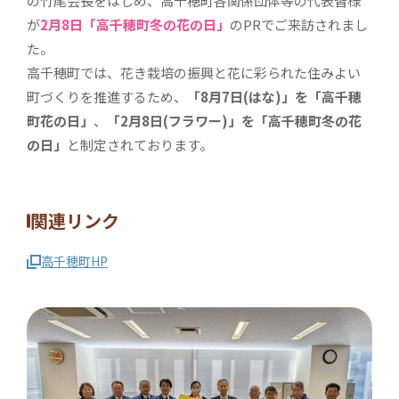
の竹尾会長をはじめ、高千穂町各関係団体等の代表皆様
が
2月8日「高千穂町冬の花の日」
のPRでご来訪されまし
た。
高千穂町では、花き栽培の振興と花に彩られた住みよい
町づくりを推進するため、
「8月7日(はな)」を「高千穂
町花の日」
、
「2月8日(フラワー)」を「高千穂町冬の花
の日」
と制定されております。
関連リンク
高千穂町HP