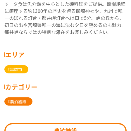
す。夕食は魚介類を中心とした磯料理をご提供。断崖絶壁
に鎮座する約1300年の歴史を誇る御崎神社や、九州で唯
一のぼれる灯台・都井岬灯台へは車で5分。岬の丘から、
初日の出や宮崎県唯一の海に沈む夕日を望めるのも魅力。
都井岬ならではの特別な滞在をお楽しみください。
エリア
#串間市
カテゴリー
#農泊施設