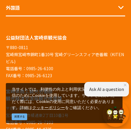
外国語
公益財団法人宮崎県観光協会
〒880-0811
宮崎県宮崎市錦町1番10号 宮崎グリーンスフィア壱番館（KITEN
ビル)
電話番号：0985-26-6100
FAX番号：0985-26-6123
×
Ask AI a question
当サイトでは、利便性の向上と利用状況の解析、広告配
宮崎県商工観光労働部
信のためにCookieを使用しています。サイトを閲覧いた
観光経済交流局観光推進課
だく際には、Cookieの使用に同意いただく必要がありま
す。詳細は
クッキーポリシー
をご確認ください。
〒880-8501
宮崎県宮崎市橘通東2丁目10番1号
同意する
電話番号：0985-26-7103
FAX番号：0985-44-4725