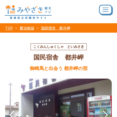
TOP
農泊施設
国民宿舎 都井岬
こくみんしゅくしゃ といみさき
国民宿舎 都井岬
御崎馬と出会う 都井岬の宿