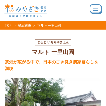
TOP
農泊施設
マルト 一里山園
まると いちりやまえん
マルト 一里山園
茶畑が広がる中で、日本の古き良き農家暮らしを
満喫