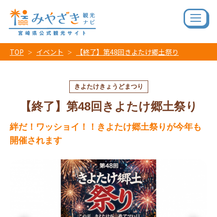
TOP
イベント
【終了】第48回きよたけ郷土祭り
きよたけきょうどまつり
【終了】第48回きよたけ郷土祭り
絆だ！ワッショイ！！きよたけ郷土祭りが今年も
開催されます