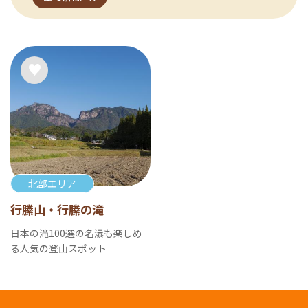
北部エリア
行縢山・行縢の滝
日本の滝100選の名瀑も楽しめ
る人気の登山スポット