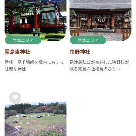
西部エリア
西部エリア
霧島東神社
狭野神社
霊峰 高千穂峰を境内に有する
島津義弘公が奉納した狭野杉が
荘厳な神社
残る霧島六社権現のひとつ