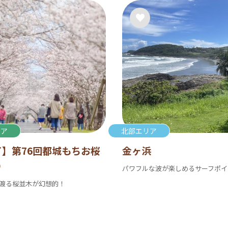
リア
北部エリア
了】第76回都城もちお桜
金ヶ浜
り
パワフルな波が楽しめるサーフポイ
に渡る桜並木が幻想的！