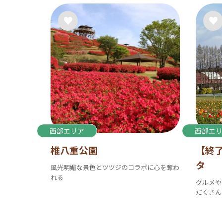
西部エリア
西部エ
椎八重公園
【終
タ
風光明媚な景色とツツジのコラボに心を奪わ
れる
グルメや
だくさん