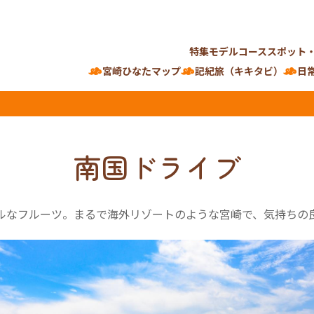
特集
モデルコース
スポット
宮崎ひなたマップ
記紀旅（キキタビ）
日
南国ドライブ
ルなフルーツ。まるで海外リゾートのような宮崎で、気持ちの