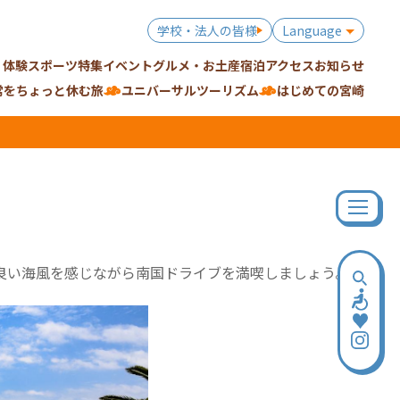
学校・法人の皆様
Language
・体験
スポーツ特集
イベント
グルメ・お土産
宿泊
アクセス
お知らせ
常をちょっと休む旅
ユニバーサルツーリズム
はじめての宮崎
良い海風を感じながら南国ドライブを満喫しましょう。