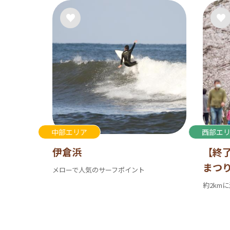
中部エリア
西部エ
伊倉浜
【終
まつ
メローで人気のサーフポイント
約2km