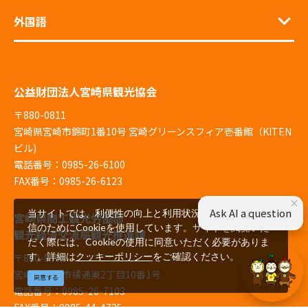
外国語
公益財団法人宮崎県観光協会
〒880-0811
宮崎県宮崎市錦町1番10号 宮崎グリーンスフィア壱番館（KITEN
ビル)
電話番号：0985-26-6100
FAX番号：0985-26-6123
×
Ask AI a question
当サイトでは、利便性の向上と利用状況の解析、広告配
宮崎県商工観光労働部
信のためにCookieを使用しています。サイトを閲覧いた
観光経済交流局観光推進課
だく際には、Cookieの使用に同意いただく必要がありま
す。詳細は
クッキーポリシー
をご確認ください。
〒880-8501
宮崎県宮崎市橘通東2丁目10番1号
同意する
電話番号：0985-26-7103
FAX番号：0985-44-4725