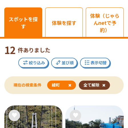
体験（じゃら
スポットを探
体験を探す
んnetで予
す
約）
12
件ありました
絞り込み
並び順
表示切替
現在の検索条件
綾町
全て解除