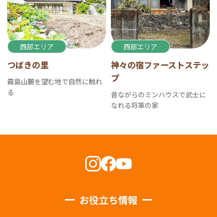
西部エリア
西部エリア
つばきの里
神々の宿ファーストステッ
プ
霧島山麓を望む地で自然に触れ
る
昔ながらのミンハウスで武士に
なれる将軍の家
お役立ち情報