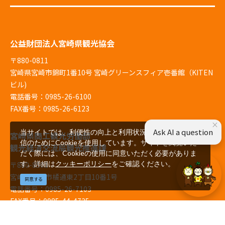
公益財団法人宮崎県観光協会
〒880-0811
宮崎県宮崎市錦町1番10号 宮崎グリーンスフィア壱番館（KITEN
ビル)
電話番号：0985-26-6100
FAX番号：0985-26-6123
×
Ask AI a question
当サイトでは、利便性の向上と利用状況の解析、広告配
宮崎県商工観光労働部
信のためにCookieを使用しています。サイトを閲覧いた
観光経済交流局観光推進課
だく際には、Cookieの使用に同意いただく必要がありま
す。詳細は
クッキーポリシー
をご確認ください。
〒880-8501
宮崎県宮崎市橘通東2丁目10番1号
同意する
電話番号：0985-26-7103
FAX番号：0985-44-4725