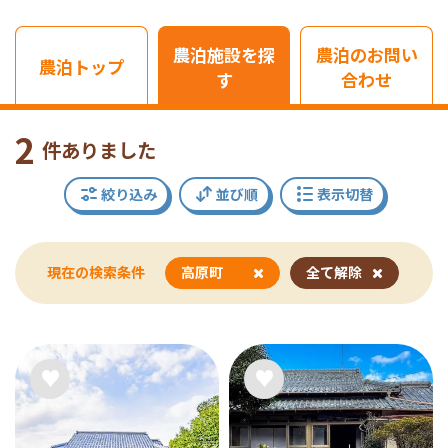
農泊施設を探
農泊のお問い
農泊トップ
す
合わせ
2
件ありました
絞り込み
並び順
表示切替
現在の検索条件
高原町
全て解除