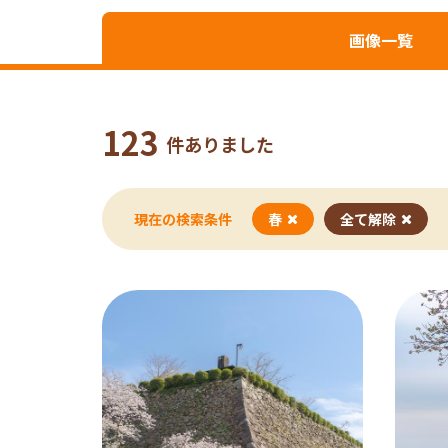
画像一覧
123
件ありました
現在の検索条件
春
全て解除