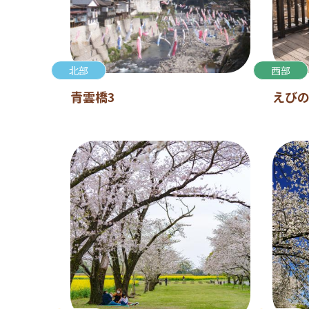
北部
西部
青雲橋3
えびの