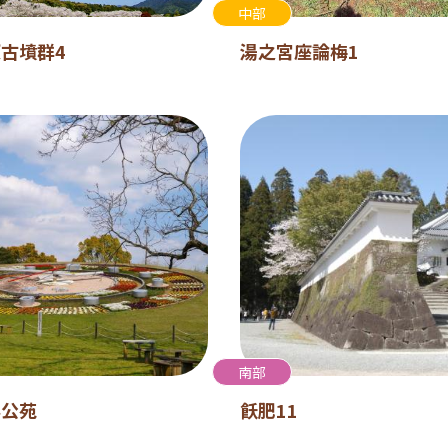
中部
古墳群4
湯之宮座論梅1
南部
事公苑
飫肥11