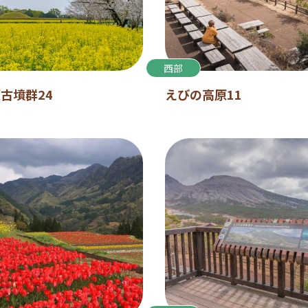
西部
古墳群24
えびの高原11