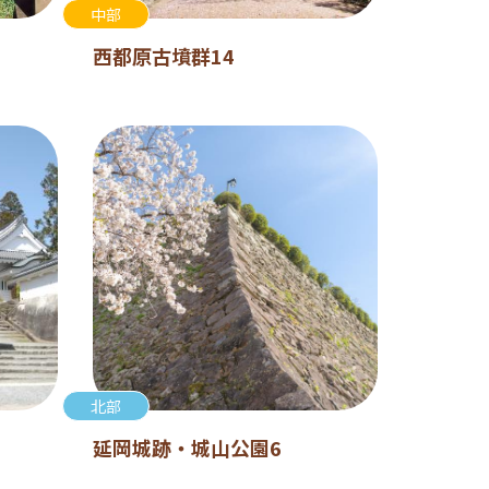
中部
西都原古墳群14
北部
延岡城跡・城山公園6