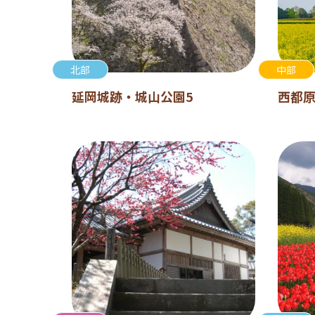
北部
中部
延岡城跡・城山公園5
西都原