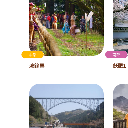
中部
南部
流鏑馬
飫肥1