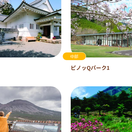
中部
ピノッQパーク1