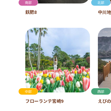
南部
北部
飫肥8
中川地
中部
西部
フローランテ宮崎9
えびの