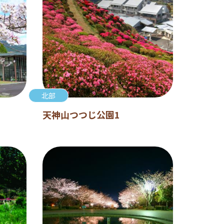
北部
天神山つつじ公園1