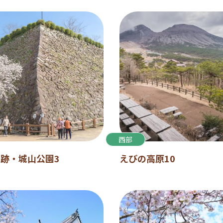
西部
跡・城山公園3
えびの高原10