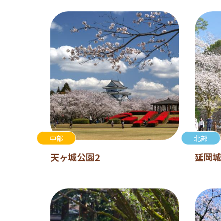
中部
北部
天ヶ城公園2
延岡城