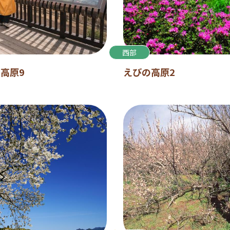
西部
高原9
えびの高原2