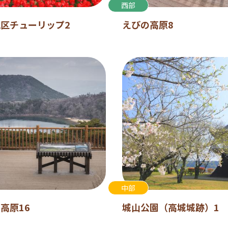
西部
区チューリップ2
えびの高原8
中部
高原16
城山公園（高城城跡）1