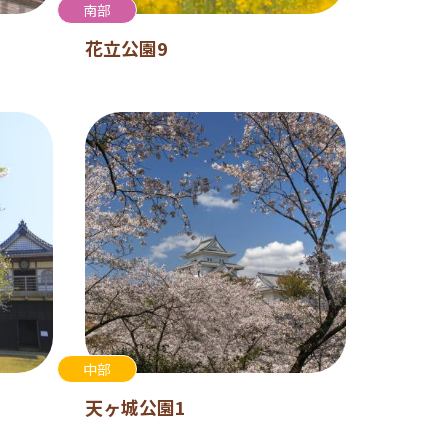
南部
花立公園9
中部
天ヶ城公園1