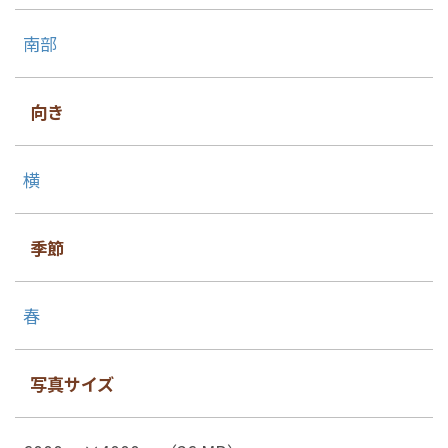
南部
向き
横
季節
春
写真サイズ