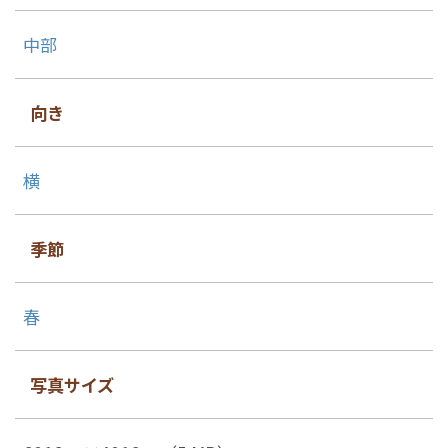
中部
向き
横
季節
春
写真サイズ