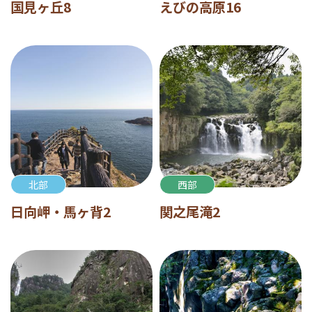
国見ヶ丘8
えびの高原16
北部
西部
日向岬・馬ヶ背2
関之尾滝2