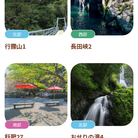
北部
西部
行縢山1
長田峡2
南部
北部
飫肥27
おせりの滝4