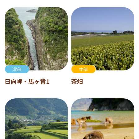
北部
中部
日向岬・馬ヶ背1
茶畑