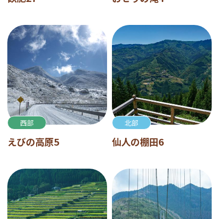
西部
北部
えびの高原5
仙人の棚田6