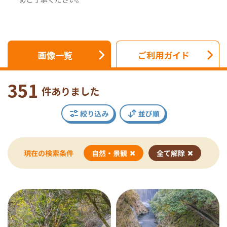
画像一覧
ご利用ガイド
351
件ありました
絞り込み
並び順
現在の検索条件
自然・景観
全て解除