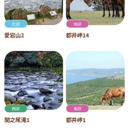
北部
南部
愛宕山2
都井岬14
西部
南部
関之尾滝1
都井岬1