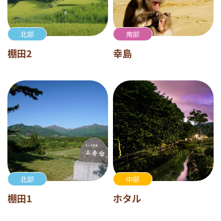
北部
南部
棚田2
幸島
北部
中部
棚田1
ホタル