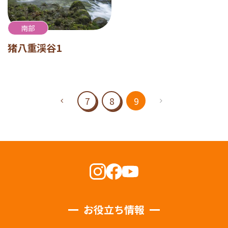
南部
猪八重渓谷1
7
8
9
お役立ち情報