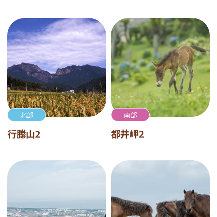
北部
南部
行縢山2
都井岬2