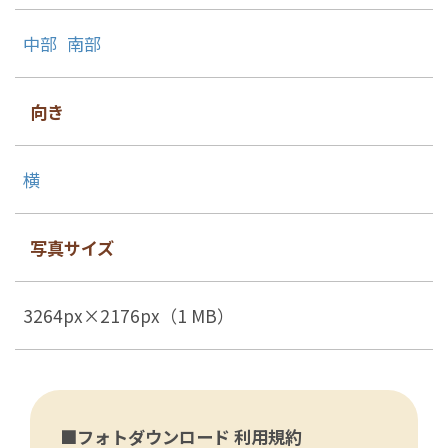
中部
南部
向き
横
写真サイズ
3264px×2176px（1 MB）
■フォトダウンロード 利用規約