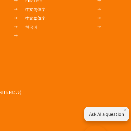
ENGLISH
中文简体字
中文繁体字
한국어
ITENビル)
×
Ask AI a question