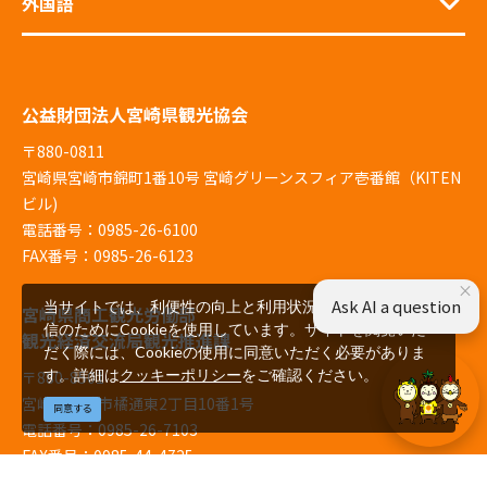
外国語
公益財団法人宮崎県観光協会
〒880-0811
宮崎県宮崎市錦町1番10号 宮崎グリーンスフィア壱番館（KITEN
ビル)
電話番号：0985-26-6100
FAX番号：0985-26-6123
×
Ask AI a question
当サイトでは、利便性の向上と利用状況の解析、広告配
宮崎県商工観光労働部
信のためにCookieを使用しています。サイトを閲覧いた
観光経済交流局観光推進課
だく際には、Cookieの使用に同意いただく必要がありま
す。詳細は
クッキーポリシー
をご確認ください。
〒880-8501
宮崎県宮崎市橘通東2丁目10番1号
同意する
電話番号：0985-26-7103
FAX番号：0985-44-4725