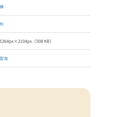
横
秋
3264px×2104px（508 KB）
雲海