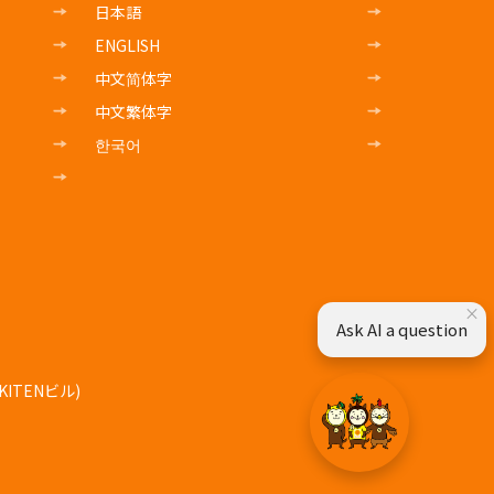
日本語
ENGLISH
中文简体字
中文繁体字
한국어
×
Ask AI a question
ITENビル)