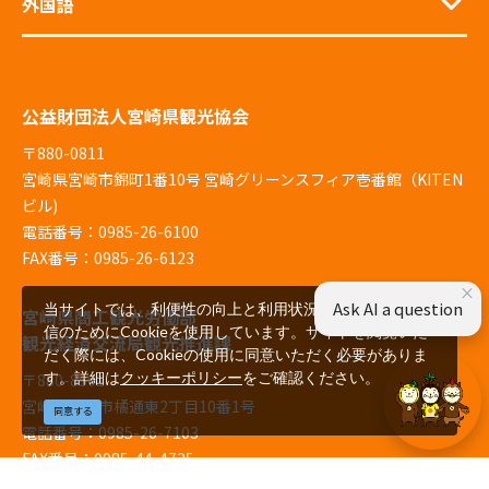
外国語
公益財団法人宮崎県観光協会
〒880-0811
宮崎県宮崎市錦町1番10号 宮崎グリーンスフィア壱番館（KITEN
ビル)
電話番号：0985-26-6100
FAX番号：0985-26-6123
×
Ask AI a question
当サイトでは、利便性の向上と利用状況の解析、広告配
宮崎県商工観光労働部
信のためにCookieを使用しています。サイトを閲覧いた
観光経済交流局観光推進課
だく際には、Cookieの使用に同意いただく必要がありま
す。詳細は
クッキーポリシー
をご確認ください。
〒880-8501
宮崎県宮崎市橘通東2丁目10番1号
同意する
電話番号：0985-26-7103
FAX番号：0985-44-4725