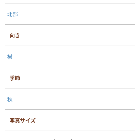
北部
向き
横
季節
秋
写真サイズ