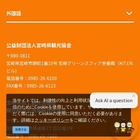
外国語
公益財団法人宮崎県観光協会
〒880-0811
宮崎県宮崎市錦町1番10号 宮崎グリーンスフィア壱番館（KITEN
ビル)
電話番号：0985-26-6100
FAX番号：0985-26-6123
×
Ask AI a question
当サイトでは、利便性の向上と利用状況の解析、広告配
宮崎県商工観光労働部
信のためにCookieを使用しています。サイトを閲覧いた
観光経済交流局観光推進課
だく際には、Cookieの使用に同意いただく必要がありま
す。詳細は
クッキーポリシー
をご確認ください。
〒880-8501
宮崎県宮崎市橘通東2丁目10番1号
同意する
電話番号：0985-26-7103