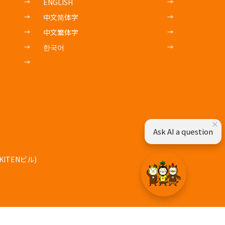
ENGLISH
中文简体字
中文繁体字
한국어
×
Ask AI a question
ITENビル)