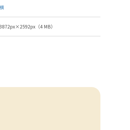
横
3872px×2592px（4 MB）