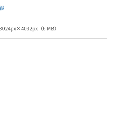
縦
3024px×4032px（6 MB）