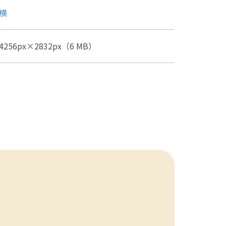
横
4256px×2832px（6 MB）