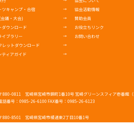
旅行
協会について
ーツキャンプ・合宿
協会活動情報
E(会議・大会)
賛助会員
トダウンロード
お役立ちリンク
ライブラリー
お問い合わせ
フレットダウンロード
ンティアガイド
〒880-0811
宮崎県宮崎市錦町1番10号 宮崎グリーンスフィア壱番館（K
電話番号：0985-26-6100
FAX番号：0985-26-6123
〒880-8501
宮崎県宮崎市橘通東2丁目10番1号
電話番号：0985-26-7103
FAX番号：0985-44-4725