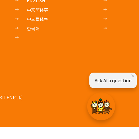
ENGLISH
中文简体字
中文繁体字
한국어
×
Ask AI a question
ITENビル)