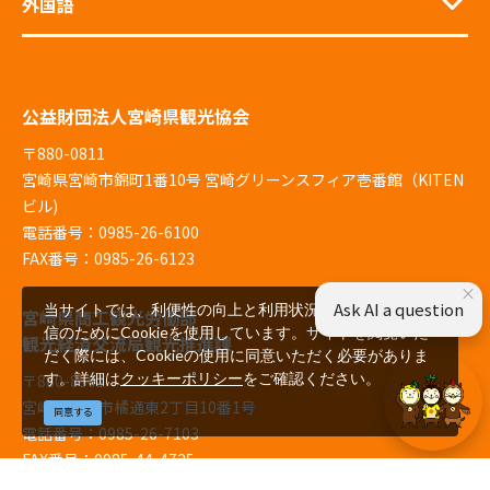
外国語
公益財団法人宮崎県観光協会
〒880-0811
宮崎県宮崎市錦町1番10号 宮崎グリーンスフィア壱番館（KITEN
ビル)
電話番号：0985-26-6100
FAX番号：0985-26-6123
×
Ask AI a question
当サイトでは、利便性の向上と利用状況の解析、広告配
宮崎県商工観光労働部
信のためにCookieを使用しています。サイトを閲覧いた
観光経済交流局観光推進課
だく際には、Cookieの使用に同意いただく必要がありま
す。詳細は
クッキーポリシー
をご確認ください。
〒880-8501
宮崎県宮崎市橘通東2丁目10番1号
同意する
電話番号：0985-26-7103
FAX番号：0985-44-4725